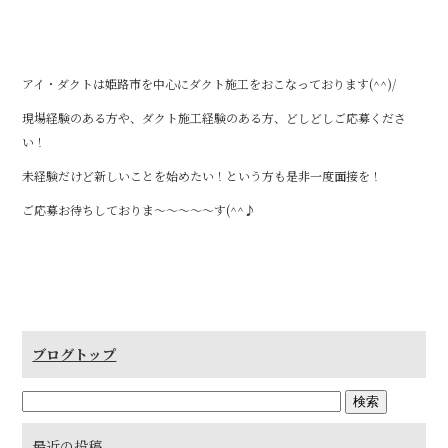
o
o
k
アイ・ダクトは姫路市を中心にダクト施工をおこなっております(^^)/
現場経験のある方や、ダクト施工経験のある方、どしどしご応募くださ
い！
未経験だけど新しいことを始めたい！という方も是非一度面接を！
ご応募お待ちしておりま～～～～～す(^^♪
ブログトップ
最近の投稿