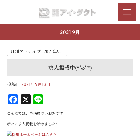
2021 9月
月別アーカイブ:
2021年9月
求人掲載中(*‘ω‘ *)
投稿日
2021年9月13日
F
X
Li
a
n
こんにちは、事務員のいおきです。
c
e
新たに求人掲載を始めました～！
e
b