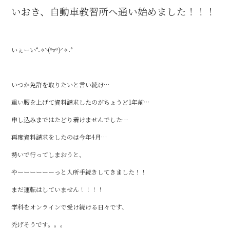
o
いおき、自動車教習所へ通い始めました！！！
o
k
いぇーい°˖✧◝(⁰▿⁰)◜✧˖°
いつか免許を取りたいと言い続け…
重い腰を上げて資料請求したのがちょうど1年前…
申し込みまではたどり着けませんでした…
再度資料請求をしたのは今年4月…
勢いで行ってしまおうと、
やーーーーーーっと入所手続きしてきました！！
まだ運転はしていません！！！！
学科をオンラインで受け続ける日々です、
禿げそうです。。。