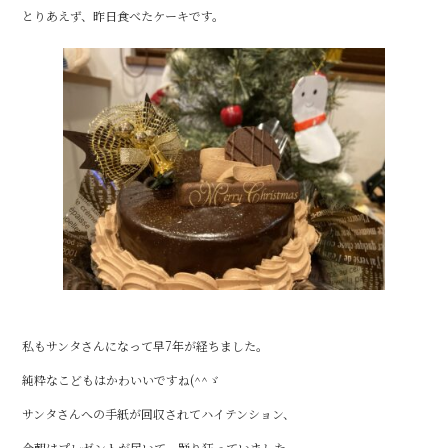
とりあえず、昨日食べたケーキです。
o
o
k
私もサンタさんになって早7年が経ちました。
純粋なこどもはかわいいですね(^^ゞ
サンタさんへの手紙が回収されてハイテンション、
今朝はプレゼントが届いて、踊り狂っていました。