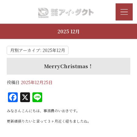
2025 12月
月別アーカイブ:
2025年12月
MerryChristmas！
投稿日
2025年12月25日
F
X
Li
a
n
みなさんこんにちは、事務員のいおきです。
c
e
更新頑張りたいと言って３ヶ月近く経ちましたね。
e
b