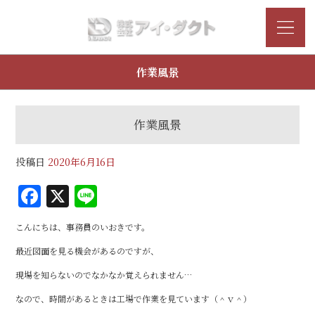
作業風景
作業風景
投稿日
2020年6月16日
F
X
Li
a
n
こんにちは、事務員のいおきです。
c
e
最近図面を見る機会があるのですが、
e
現場を知らないのでなかなか覚えられません…
b
なので、時間があるときは工場で作業を見ています（＾ｖ＾）
o