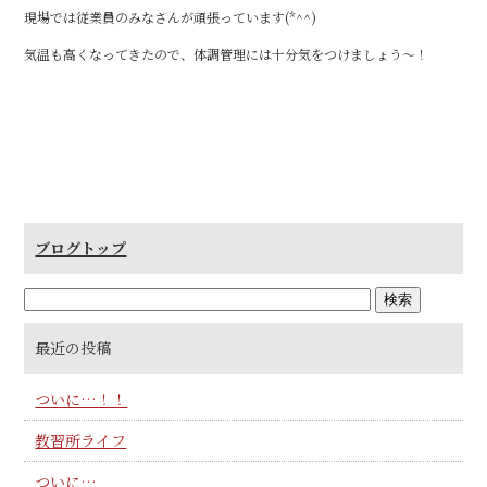
現場では従業員のみなさんが頑張っています(*^^)
o
o
気温も高くなってきたので、体調管理には十分気をつけましょう～！
k
ブログトップ
最近の投稿
ついに…！！
教習所ライフ
ついに…