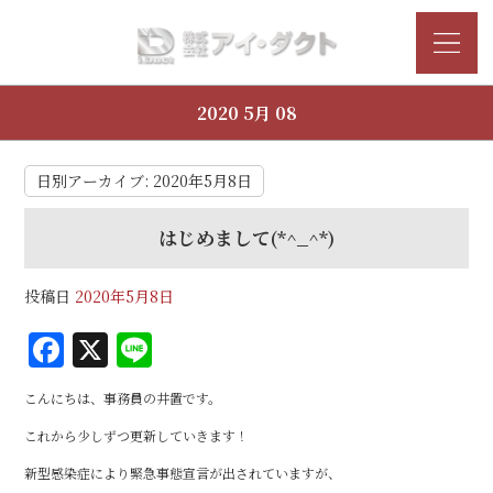
2020 5月 08
日別アーカイブ:
2020年5月8日
はじめまして(*^_^*)
投稿日
2020年5月8日
F
X
Li
a
n
こんにちは、事務員の井置です。
c
e
これから少しずつ更新していきます！
e
新型感染症により緊急事態宣言が出されていますが、
b