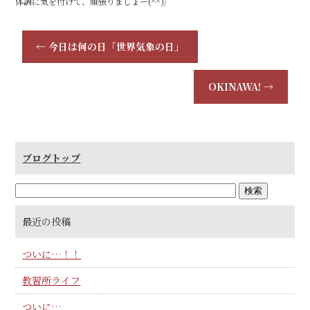
体調に気を付けて、頑張りましょー(^^)/
←
今日は何の日「世界気象の日」
OKINAWA!
→
ブログトップ
最近の投稿
ついに…！！
教習所ライフ
ついに…