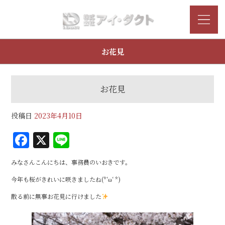
お花見
お花見
投稿日
2023年4月10日
F
X
Li
a
n
みなさんこんにちは、事務員のいおきです。
c
e
今年も桜がきれいに咲きましたね(*‘ω‘ *)
e
散る前に無事お花見に行けました
b
o