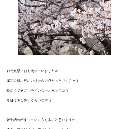
o
k
お天気悪い日も続いていましたが、
満開の時に見にいけたので良かったです(*‘∀‘)
暖かくて過ごしやすいな～と思ってたら、
今日は少し暑いくらいですね…
新生活の始まっている方も多いと思いますが、