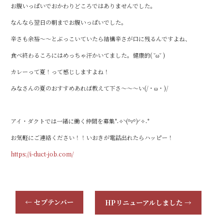
お腹いっぱいでおかわりどころではありませんでした。
なんなら翌日の朝までお腹いっぱいでした。
辛さも余裕～～とぶっこいていたら結構辛さが口に残るんですよね、
食べ終わるころにはめっちゃ汗かいてました。健康的( ˘ω˘ )
カレーって夏！って感じしますよね！
みなさんの夏のおすすめあれば教えて下さ～～～い(/・ω・)/
アイ・ダクトでは一緒に働く仲間を募集°˖✧◝(⁰▿⁰)◜✧˖°
お気軽にご連絡ください！！いおきが電話出れたらハッピー！
https://i-duct-job.com/
←
セプテンバー
HPリニューアルしました
→