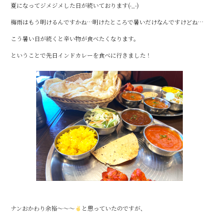
o
夏になってジメジメした日が続いております(-_-)
k
梅雨はもう明けるんですかね…明けたところで暑いだけなんですけどね…
こう暑い日が続くと辛い物が食べたくなります。
ということで先日インドカレーを食べに行きました！
ナンおかわり余裕～～～
と思っていたのですが、