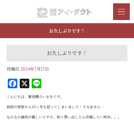
お久しぶりです！
お久しぶりです！
投稿日
2024年7月17日
F
X
Li
a
n
こんにちは、事務員のいおきです。
c
e
前回の更新から10ヶ月も経ってしまいました！すみません…
e
なかなか継続が難しいですが、時々思い出したら投稿したい所存。。。
b
o