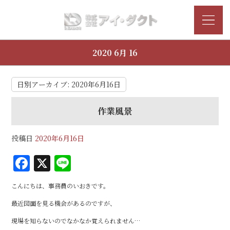
2020 6月 16
日別アーカイブ:
2020年6月16日
作業風景
投稿日
2020年6月16日
F
X
Li
a
n
こんにちは、事務員のいおきです。
c
e
最近図面を見る機会があるのですが、
e
現場を知らないのでなかなか覚えられません…
b