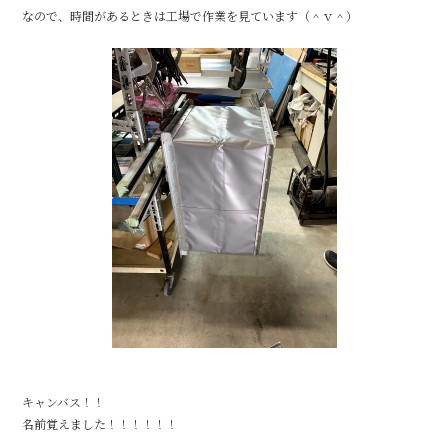
なので、時間があるときは工場で作業を見ています（＾ｖ＾）
o
o
k
キャンバス！！
名前覚えました！！！！！！