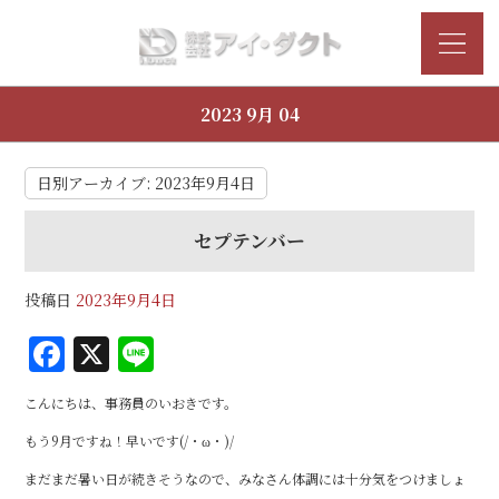
2023 9月 04
日別アーカイブ:
2023年9月4日
セプテンバー
投稿日
2023年9月4日
F
X
Li
a
n
こんにちは、事務員のいおきです。
c
e
もう9月ですね！早いです(/・ω・)/
e
まだまだ暑い日が続きそうなので、みなさん体調には十分気をつけましょ
b