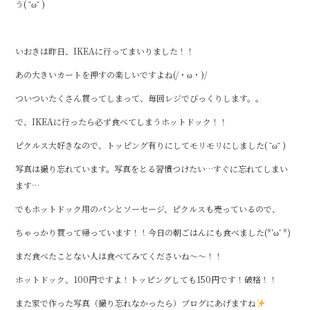
う( ˘ω˘ )
o
o
いおきは昨日、IKEAに行ってまいりました！！
k
あの大きいカートを押すの楽しいですよね(/・ω・)/
ついついたくさん買ってしまって、毎回レジでびっくりします。。
で、IKEAに行ったら必ず食べてしまうホットドック！！
ピクルス大好きなので、トッピング有りにしてモリモリにしました( ˘ω˘ )
写真は撮り忘れています。写真をとる習慣つけたい…すぐに忘れてしまい
ます…
でもホットドック用のパンとソーセージ、ピクルスも売っているので、
ちゃっかり買って帰っています！！今日の朝ごはんにも食べました(*‘ω‘ *)
まだ食べたことない人は食べてみてくださいね～～！！
ホットドック、100円ですよ！トッピングしても150円です！破格！！
また家で作った写真（撮り忘れなかったら）ブログにあげますね