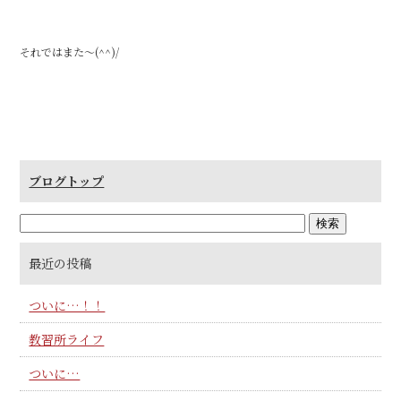
それではまた～(^^)/
ブログトップ
最近の投稿
ついに…！！
教習所ライフ
ついに…